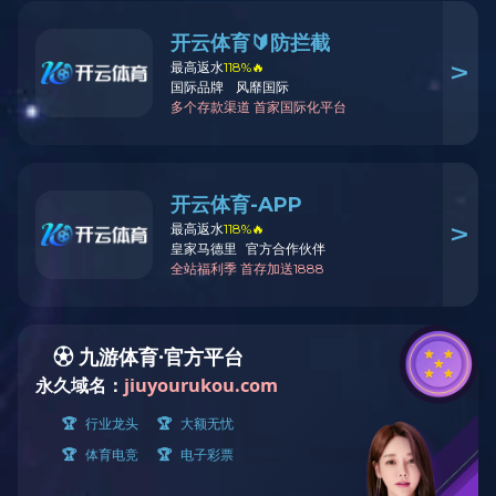
医美系列产品
天姿蕉颜焕颜保湿乳