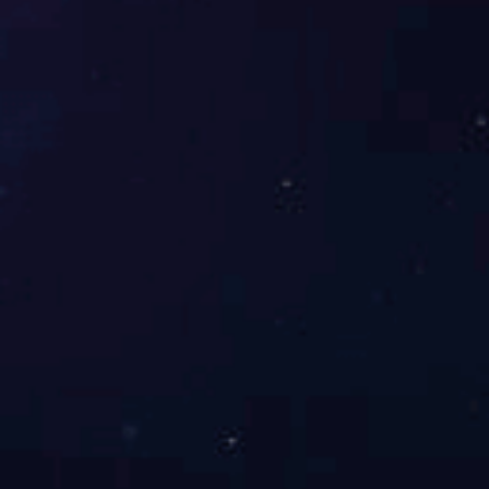
医美系列产品
天姿蕉颜焕颜洁面乳