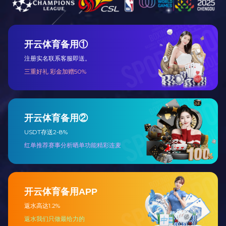
天姿蕉颜焕颜精华液